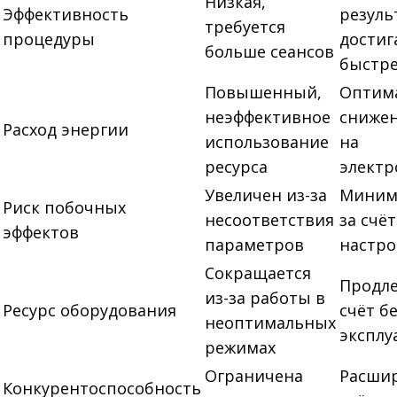
Низкая,
Эффективность
резуль
требуется
процедуры
достиг
больше сеансов
быстр
Повышенный,
Оптим
неэффективное
снижен
Расход энергии
использование
на
ресурса
элект
Увеличен из-за
Миним
Риск побочных
несоответствия
за счё
эффектов
параметров
настр
Сокращается
Продле
из-за работы в
Ресурс оборудования
счёт б
неоптимальных
эксплу
режимах
Ограничена
Расшир
Конкурентоспособность