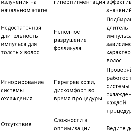
излучения на
гиперпигментация
эффекти
начальном этапе
значени
Подбира
Недостаточная
длитель
Неполное
длительность
импульса
разрушение
импульса для
зависимо
фолликула
толстых волос
характер
волос
Проверя
работос
Игнорирование
Перегрев кожи,
системы
системы
дискомфорт во
охлажден
охлаждения
время процедуры
каждой
процеду
Сложности в
Отсутствие
оптимизации
Ведите 