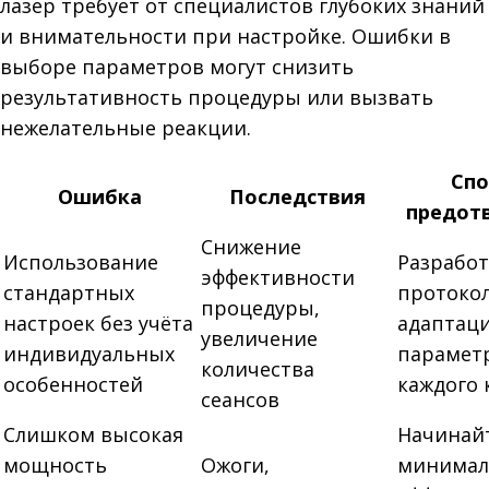
лазер требует от специалистов глубоких знаний
и внимательности при настройке. Ошибки в
выборе параметров могут снизить
результативность процедуры или вызвать
нежелательные реакции.
Сп
Ошибка
Последствия
предот
Снижение
Использование
Разработ
эффективности
стандартных
протоко
процедуры,
настроек без учёта
адаптац
увеличение
индивидуальных
парамет
количества
особенностей
каждого 
сеансов
Слишком высокая
Начинайт
мощность
Ожоги,
минимал