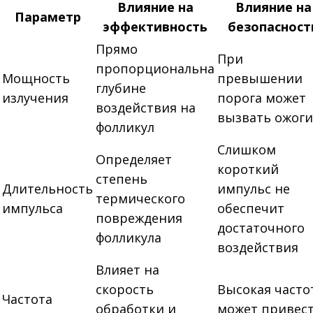
Влияние на
Влияние на
Параметр
эффективность
безопасност
Прямо
При
пропорциональна
Мощность
превышении
глубине
излучения
порога может
воздействия на
вызвать ожоги
фолликул
Слишком
Определяет
короткий
степень
Длительность
импульс не
термического
импульса
обеспечит
повреждения
достаточного
фолликула
воздействия
Влияет на
скорость
Высокая часто
Частота
обработки и
может привес