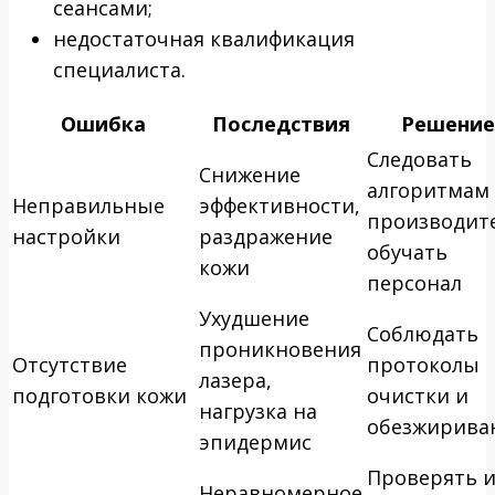
сеансами;
недостаточная квалификация
специалиста.
Ошибка
Последствия
Решение
Следовать
Снижение
алгоритмам
Неправильные
эффективности,
производите
настройки
раздражение
обучать
кожи
персонал
Ухудшение
Соблюдать
проникновения
Отсутствие
протоколы
лазера,
подготовки кожи
очистки и
нагрузка на
обезжирива
эпидермис
Проверять 
Неравномерное