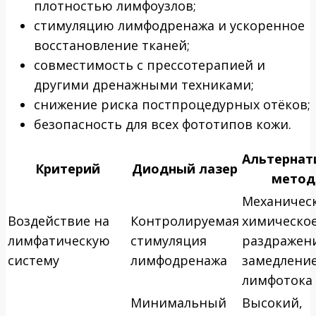
плотностью лимфоузлов;
стимуляцию лимфодренажа и ускоренное
восстановление тканей;
совместимость с прессотерапией и
другими дренажными техниками;
снижение риска постпроцедурных отёков;
безопасность для всех фототипов кожи.
Альтернат
Критерий
Диодный лазер
мето
Механичес
Воздействие на
Контролируемая
химическо
лимфатическую
стимуляция
раздражени
систему
лимфодренажа
замедлени
лимфотока
Минимальный
Высокий,