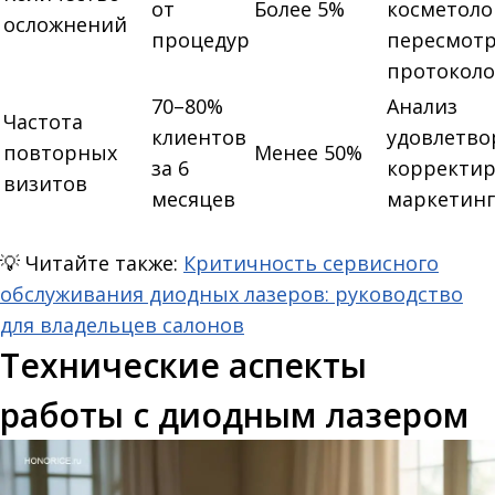
от
Более 5%
косметоло
осложнений
процедур
пересмот
протокол
70–80%
Анализ
Частота
клиентов
удовлетво
повторных
Менее 50%
за 6
корректир
визитов
месяцев
маркетинг
💡
Читайте также:
Критичность сервисного
обслуживания диодных лазеров: руководство
для владельцев салонов
Технические аспекты
работы с диодным лазером