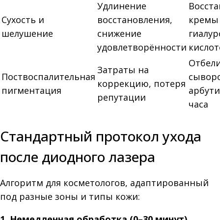
Удлинение
Восст
Сухость и
восстановления,
кремы
шелушение
снижение
гиалу
удовлетворённости
кислот
Отбел
Затраты на
Поствоспалительная
сыворо
коррекцию, потеря
пигментация
арбути
репутации
часа
Стандартный протокол ухода
после диодного лазера
Алгоритм для косметологов, адаптированный
под разные зоны и типы кожи:
1. Немедленная обработка (0–30 минут)