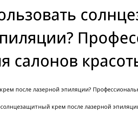
пользовать солнц
эпиляции? Профе
я салонов красот
ь солнцезащитный крем после лазерной эпиляц