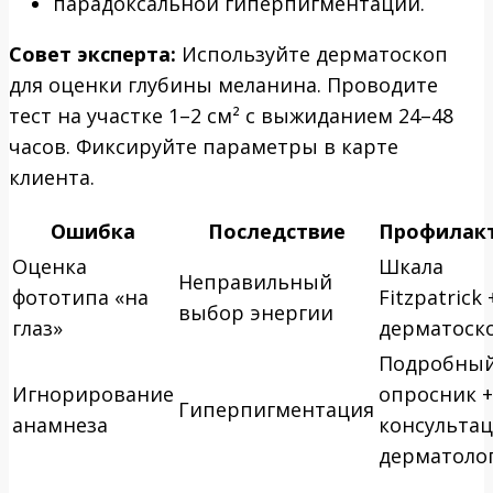
парадоксальной гиперпигментации.
Совет эксперта:
Используйте дерматоскоп
для оценки глубины меланина. Проводите
тест на участке 1–2 см² с выжиданием 24–48
часов. Фиксируйте параметры в карте
клиента.
Ошибка
Последствие
Профилак
Оценка
Шкала
Неправильный
фототипа «на
Fitzpatrick 
выбор энергии
глаз»
дерматоск
Подробны
Игнорирование
опросник +
Гиперпигментация
анамнеза
консульта
дерматоло