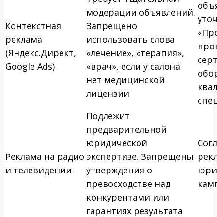
объ
модерации объявлений.
уто
Контекстная
Запрещено
«Пр
реклама
использовать слова
про
(Яндекс.Директ,
«лечение», «терапия»,
сер
Google Ads)
«врач», если у салона
обо
нет медицинской
ква
лицензии
спе
Подлежит
предварительной
юридической
Сог
Реклама на радио
экспертизе. Запрещены
рек
и телевидении
утверждения о
юри
превосходстве над
кам
конкурентами или
гарантиях результата