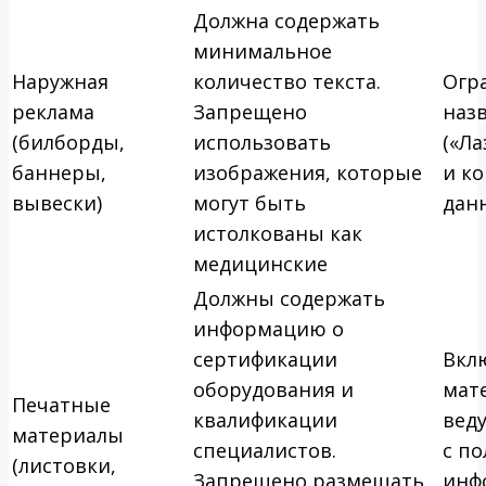
Должна содержать
минимальное
Наружная
количество текста.
Огр
реклама
Запрещено
наз
(билборды,
использовать
(«Ла
баннеры,
изображения, которые
и к
вывески)
могут быть
дан
истолкованы как
медицинские
Должны содержать
информацию о
сертификации
Вкл
оборудования и
мат
Печатные
квалификации
вед
материалы
специалистов.
с п
(листовки,
Запрещено размещать
инф