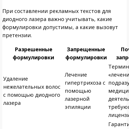
При составлении рекламных текстов для
диодного лазера важно учитывать, какие
формулировки допустимы, а какие вызовут
претензии.
Разрешенные
Запрещенные
По
формулировки
формулировки
зап
Термин
Лечение
«лечен
Удаление
гипертрихоза с
подраз
нежелательных волос
помощью
медици
с помощью диодного
лазерной
деятель
лазера
эпиляции
требу
лиценз
Гарант