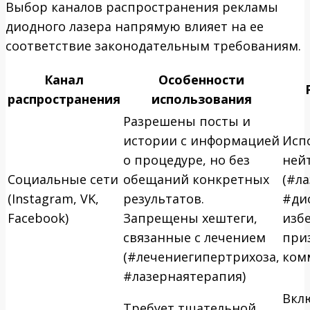
Выбор каналов распространения рекламы
диодного лазера напрямую влияет на ее
соответствие законодательным требованиям.
Канал
Особенности
распространения
использования
Разрешены посты и
истории с информацией
Исп
о процедуре, но без
ней
Социальные сети
обещаний конкретных
(#л
(Instagram, VK,
результатов.
#ди
Facebook)
Запрещены хештеги,
изб
связанные с лечением
при
(#лечениегипертрихоза,
ком
#лазернаятерапия)
Вкл
Требует тщательной