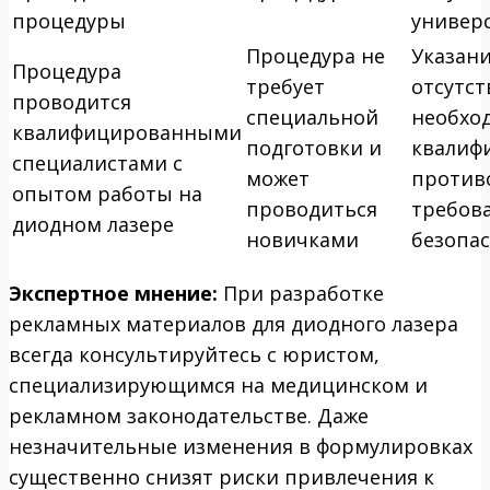
процедуры
универ
Процедура не
Указани
Процедура
требует
отсутст
проводится
специальной
необхо
квалифицированными
подготовки и
квалиф
специалистами с
может
против
опытом работы на
проводиться
требов
диодном лазере
новичками
безопа
Экспертное мнение:
При разработке
рекламных материалов для диодного лазера
всегда консультируйтесь с юристом,
специализирующимся на медицинском и
рекламном законодательстве. Даже
незначительные изменения в формулировках
существенно снизят риски привлечения к