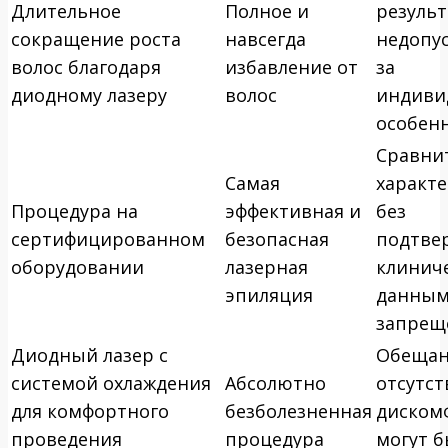
Длительное
Полное и
результ
сокращение роста
навсегда
недопу
волос благодаря
избавление от
за
диодному лазеру
волос
индиви
особен
Сравни
Самая
характ
Процедура на
эффективная и
без
сертифицированном
безопасная
подтве
оборудовании
лазерная
клинич
эпиляция
данны
запрещ
Диодный лазер с
Обещан
системой охлаждения
Абсолютно
отсутст
для комфортного
безболезненная
диском
проведения
процедура
могут 