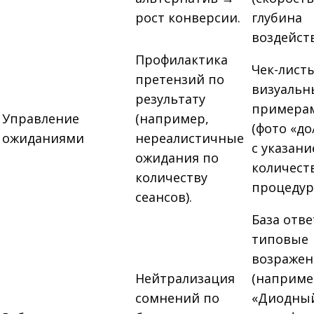
рост конверсии.
глубина
воздейств
Профилактика
Чек-листы
претензий по
визуаль
результату
примера
Управление
(например,
(фото «до
ожиданиями
нереалистичные
с указан
ожидания по
количест
количеству
процедур)
сеансов).
База отве
типовые
возражен
Нейтрализация
(наприме
сомнений по
«Диодный