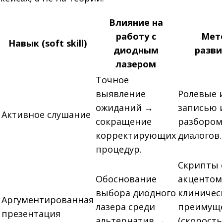
Влияние на
работу с
Мет
Навык (soft skill)
диодным
разв
лазером
Точное
выявление
Ролевые 
ожиданий →
записью 
Активное слушание
сокращение
разборо
корректирующих
диалогов.
процедур.
Скрипты 
Обоснование
акцентом
выбора диодного
клиничес
Аргументированная
лазера среди
преимущ
презентация
альтернатив →
(скорость