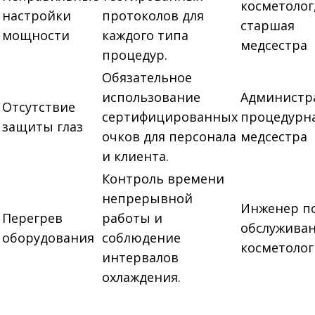
косметолог
настройки
протоколов для
старшая
мощности
каждого типа
медсестра
процедур.
Обязательное
использование
Администр
Отсутствие
сертифицированных
процедурн
защиты глаз
очков для персонала
медсестра
и клиента.
Контроль времени
непрерывной
Инженер п
Перегрев
работы и
обслужива
оборудования
соблюдение
косметолог
интервалов
охлаждения.