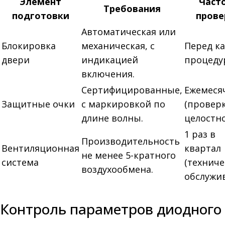
Элемент
Част
Требования
подготовки
прове
Автоматическая или
Блокировка
механическая, с
Перед к
двери
индикацией
процеду
включения.
Сертифицированные,
Ежемеся
Защитные очки
с маркировкой по
(провер
длине волны.
целостно
1 раз в
Производительность
Вентиляционная
квартал
не менее 5-кратного
система
(техниче
воздухообмена.
обслужи
Контроль параметров диодного