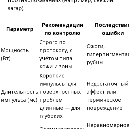
противопоказаниях (например, свежий
загар).
Рекомендации
Последстви
Параметр
по контролю
ошибки
Строго по
Ожоги,
Мощность
протоколу, с
гиперпигмента
(Вт)
учётом типа
рубцы.
кожи и зоны.
Короткие
импульсы для
Недостаточный
Длительность
поверхностных
эффект или
импульса (мс)
проблем,
термическое
длинные — для
повреждение.
глубоких.
Неравномерно