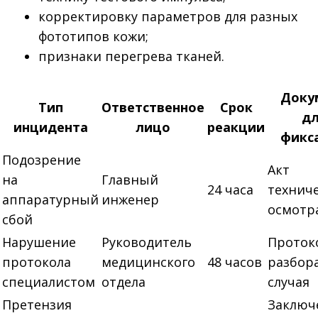
корректировку параметров для разных
фототипов кожи;
признаки перегрева тканей.
Доку
Тип
Ответственное
Срок
д
инцидента
лицо
реакции
фикс
Подозрение
Акт
на
Главный
24 часа
технич
аппаратурный
инженер
осмотр
сбой
Нарушение
Руководитель
Проток
протокола
медицинского
48 часов
разбор
специалистом
отдела
случая
Претензия
Заключ