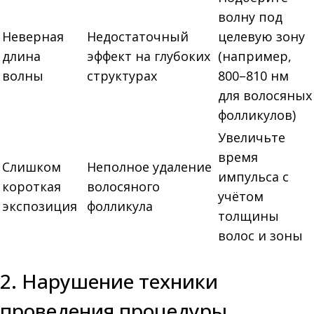
волну под
Неверная
Недостаточный
целевую зону
длина
эффект на глубоких
(например,
волны
структурах
800–810 нм
для волосяных
фолликулов)
Увеличьте
время
Слишком
Неполное удаление
импульса с
короткая
волосяного
учётом
экспозиция
фолликула
толщины
волос и зоны
2. Нарушение техники
проведения процедуры