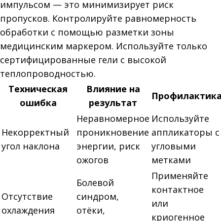
импульсом — это минимизирует риск
пропусков. Контролируйте равномерность
обработки с помощью разметки зоны
медицинским маркером. Используйте только
сертифицированные гели с высокой
теплопроводностью.
Техническая
Влияние на
Профилактик
ошибка
результат
Неравномерное
Используйте
Некорректный
проникновение
аппликаторы с
угол наклона
энергии, риск
угловыми
ожогов
метками
Применяйте
Болевой
контактное
Отсутствие
синдром,
или
охлаждения
отёки,
криогенное