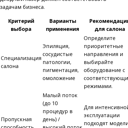
задачам бизнеса.
Критерий
Варианты
Рекомендаци
выбора
применения
для салона
Определите
Эпиляция,
приоритетные
сосудистые
направления и
Специализация
патологии,
выбирайте
салона
пигментация,
оборудование с
омоложение
соответствующ
режимами.
Малый поток
(до 10
Для интенсивно
процедур в
эксплуатации
Пропускная
день) /
подходят модели
способность
высокий поток