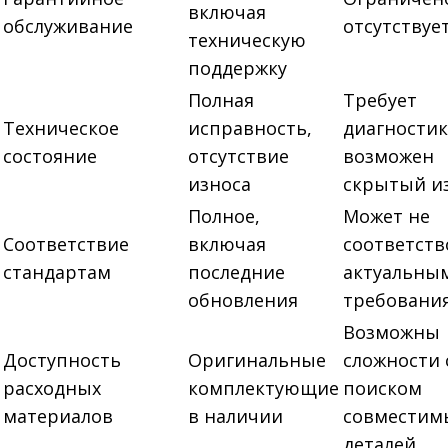
включая
обслуживание
отсутствуе
техническую
поддержку
Полная
Требует
Техническое
исправность,
диагностик
состояние
отсутствие
возможен
износа
скрытый и
Полное,
Может не
Соответствие
включая
соответств
стандартам
последние
актуальны
обновления
требовани
Возможны
Доступность
Оригинальные
сложности 
расходных
комплектующие
поиском
материалов
в наличии
совместим
деталей