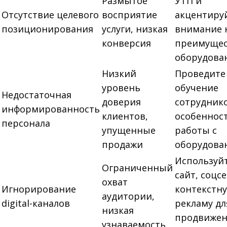
Размытое
УТП и
Отсутствие целевого
восприятие
акцентиру
позиционирования
услуги, низкая
внимание 
конверсия
преимущес
оборудова
Низкий
Проведите
уровень
обучение
Недостаточная
доверия
сотрудник
информированность
клиентов,
особеннос
персонала
упущенные
работы с
продажи
оборудова
Используй
Ограниченный
сайт, соцс
охват
Игнорирование
контекстн
аудитории,
digital-каналов
рекламу дл
низкая
продвиже
узнаваемость