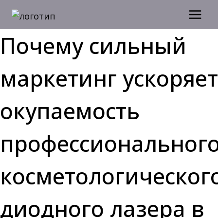
Перейти
к
содержимому
Почему сильный
маркетинг ускоряет
окупаемость
профессиональног
косметологическог
диодного лазера в