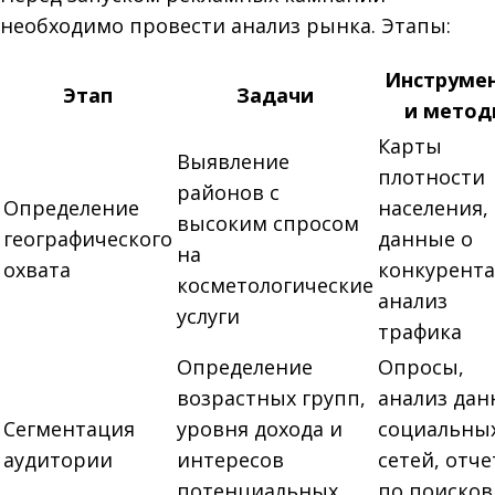
необходимо провести анализ рынка. Этапы:
Инструме
Этап
Задачи
и мето
Карты
Выявление
плотности
районов с
Определение
населения,
высоким спросом
географического
данные о
на
охвата
конкурента
косметологические
анализ
услуги
трафика
Определение
Опросы,
возрастных групп,
анализ дан
Сегментация
уровня дохода и
социальны
аудитории
интересов
сетей, отч
потенциальных
по поиско