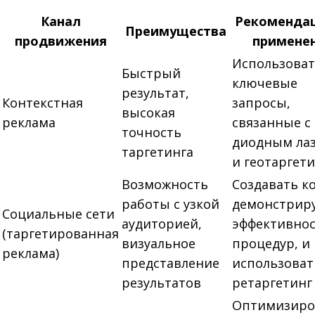
Канал
Рекоменда
Преимущества
продвижения
примене
Использова
Быстрый
ключевые
результат,
Контекстная
запросы,
высокая
реклама
связанные с
точность
диодным ла
таргетинга
и геотаргет
Возможность
Создавать к
работы с узкой
демонстри
Социальные сети
аудиторией,
эффективно
(таргетированная
визуальное
процедур, и
реклама)
представление
использоват
результатов
ретаргетинг
Оптимизиро