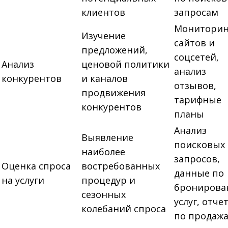
клиентов
запросам
Мониторин
Изучение
сайтов и
предложений,
соцсетей,
Анализ
ценовой политики
анализ
конкурентов
и каналов
отзывов,
продвижения
тарифные
конкурентов
планы
Анализ
Выявление
поисковых
наиболее
запросов,
Оценка спроса
востребованных
данные по
на услуги
процедур и
брониров
сезонных
услуг, отче
колебаний спроса
по продаж