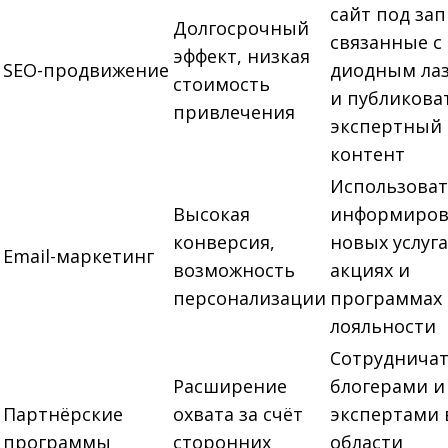
сайт под за
Долгосрочный
связанные с
эффект, низкая
SEO-продвижение
диодным ла
стоимость
и публикова
привлечения
экспертный
контент
Использоват
Высокая
информиров
конверсия,
новых услуга
Email-маркетинг
возможность
акциях и
персонализации
программах
лояльности
Сотрудничат
Расширение
блогерами и
Партнёрские
охвата за счёт
экспертами 
программы
сторонних
области