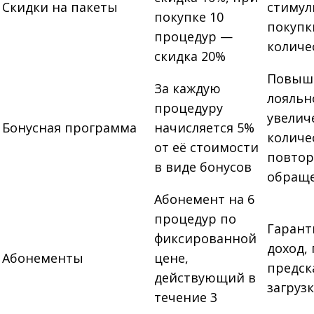
Скидки на пакеты
стимул
покупке 10
покупк
процедур —
количе
скидка 20%
Повыш
За каждую
лояльн
процедуру
увелич
Бонусная программа
начисляется 5%
количе
от её стоимости
повто
в виде бонусов
обращ
Абонемент на 6
процедур по
Гаран
фиксированной
доход,
Абонементы
цене,
предск
действующий в
загруз
течение 3