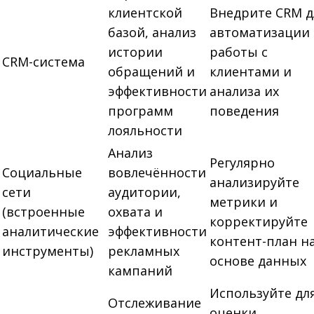
клиентской
Внедрите CRM д
базой, анализ
автоматизации
истории
работы с
CRM-система
обращений и
клиентами и
эффективности
анализа их
программ
поведения
лояльности
Анализ
Регулярно
Социальные
вовлечённости
анализируйте
сети
аудитории,
метрики и
(встроенные
охвата и
корректируйте
аналитические
эффективности
контент-план н
инструменты)
рекламных
основе данных
кампаний
Используйте дл
Отслеживание
оценки