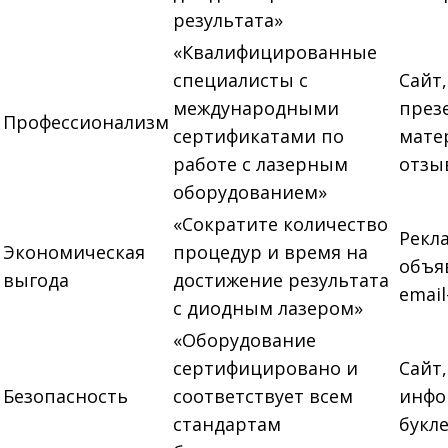
результата»
«Квалифицированные
специалисты с
Сайт,
международными
през
Профессионализм
сертификатами по
мате
работе с лазерным
отзы
оборудованием»
«Сократите количество
Рекл
Экономическая
процедур и время на
объя
выгода
достижение результата
emai
с диодным лазером»
«Оборудование
сертифицировано и
Сайт,
Безопасность
соответствует всем
инфо
стандартам
букл