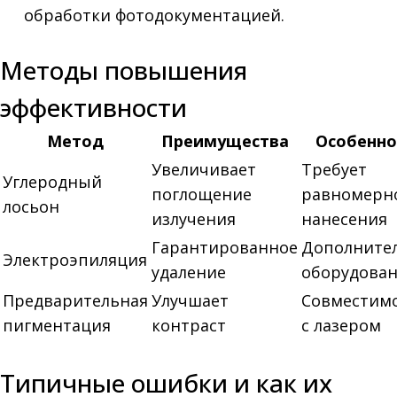
обработки фотодокументацией.
Методы повышения
эффективности
Метод
Преимущества
Особенно
Увеличивает
Требует
Углеродный
поглощение
равномерн
лосьон
излучения
нанесения
Гарантированное
Дополните
Электроэпиляция
удаление
оборудова
Предварительная
Улучшает
Совместим
пигментация
контраст
с лазером
Типичные ошибки и как их