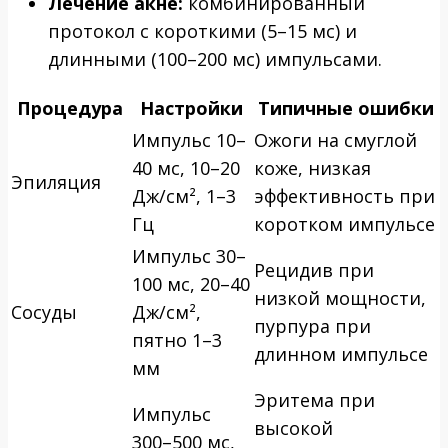
Лечение акне:
комбинированный
протокол с короткими (5–15 мс) и
длинными (100–200 мс) импульсами.
Процедура
Настройки
Типичные ошибки
Импульс 10–
Ожоги на смуглой
40 мс, 10–20
коже, низкая
Эпиляция
Дж/см², 1–3
эффективность при
Гц
коротком импульсе
Импульс 30–
Рецидив при
100 мс, 20–40
низкой мощности,
Сосуды
Дж/см²,
пурпура при
пятно 1–3
длинном импульсе
мм
Эритема при
Импульс
высокой
300–500 мс,