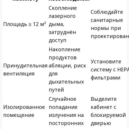
Скопление
Соблюдайте
лазерного
санитарные
Площадь ≥ 12 м²
дыма,
нормы при
затруднён
проектирова
доступ
Накопление
продуктов
Установите
Принудительная
абляции, риск
систему с HEP
вентиляция
для
фильтрами
дыхательных
путей
Случайное
Выделите
Изолированное
попадание
кабинет с
помещение
излучения на
блокируемой
посторонних
дверью