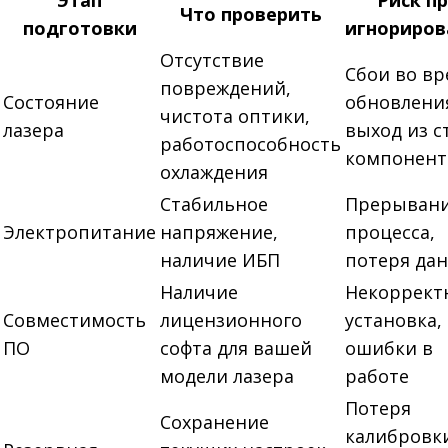
Этап
Риск п
Что проверить
подготовки
игнориров
Отсутствие
Сбои во в
повреждений,
Состояние
обновлени
чистота оптики,
лазера
выход из с
работоспособность
компонент
охлаждения
Стабильное
Прерыван
Электропитание
напряжение,
процесса,
наличие ИБП
потеря да
Наличие
Некоррект
Совместимость
лицензионного
установка,
ПО
софта для вашей
ошибки в
модели лазера
работе
Потеря
Сохранение
калибровк