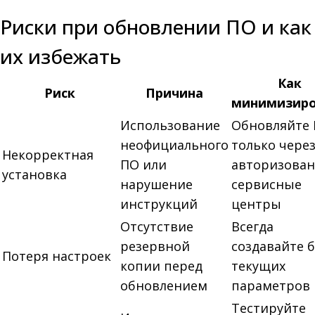
Риски при обновлении ПО и как
их избежать
Как
Риск
Причина
минимизиро
Использование
Обновляйте
неофициального
только чере
Некорректная
ПО или
авторизова
установка
нарушение
сервисные
инструкций
центры
Отсутствие
Всегда
резервной
создавайте 
Потеря настроек
копии перед
текущих
обновлением
параметров
Тестируйте