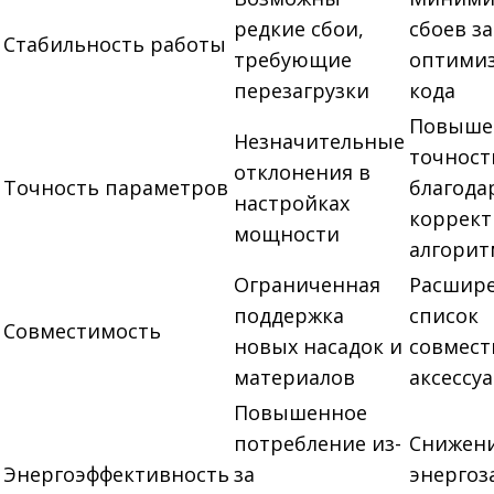
редкие сбои,
сбоев за
Стабильность работы
требующие
оптими
перезагрузки
кода
Повыше
Незначительные
точност
отклонения в
Точность параметров
благода
настройках
коррект
мощности
алгорит
Ограниченная
Расшир
поддержка
список
Совместимость
новых насадок и
совмес
материалов
аксессу
Повышенное
потребление из-
Снижен
Энергоэффективность
за
энергоз