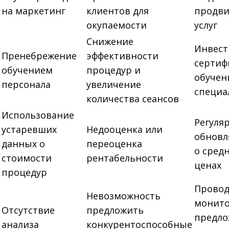
на маркетинг
клиентов для
продви
окупаемости
услуг
Снижение
Инвест
Пренебрежение
эффективности
сертиф
обучением
процедур и
обучен
персонала
увеличение
специа
количества сеансов
Использование
Регуля
устаревших
Недооценка или
обновл
данных о
переоценка
о сред
стоимости
рентабельности
ценах
процедур
Провод
Невозможность
монит
Отсутствие
предложить
предл
анализа
конкурентоспособные