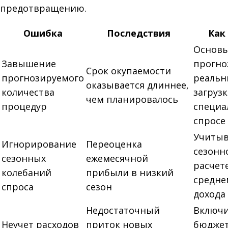
предотвращению.
Ошибка
Последствия
Как
Основ
Завышение
прогно
Срок окупаемости
прогнозируемого
реальн
оказывается длиннее,
количества
загрузк
чем планировалось
процедур
специа
спросе 
Учитыв
Игнорирование
Переоценка
сезонн
сезонных
ежемесячной
расчет
колебаний
прибыли в низкий
средне
спроса
сезон
дохода
Недостаточный
Включи
Неучет расходов
приток новых
бюджет