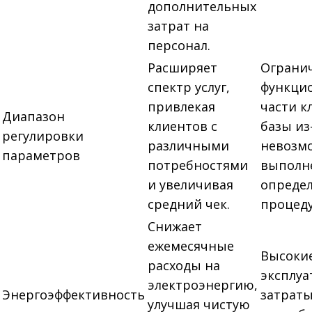
дополнительных
затрат на
персонал.
Расширяет
Ограни
спектр услуг,
функцио
привлекая
части к
Диапазон
клиентов с
базы из
регулировки
различными
невозм
параметров
потребностями
выполн
и увеличивая
опреде
средний чек.
процеду
Снижает
ежемесячные
Высоки
расходы на
эксплу
электроэнергию,
Энергоэффективность
затраты
улучшая чистую