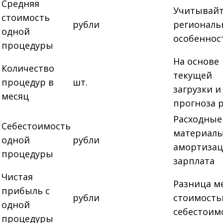
Средняя
Учитывай
стоимость
рубли
региональ
одной
особеннос
процедуры
На основе
Количество
текущей
процедур в
шт.
загрузки и
месяц
прогноза 
Расходные
Себестоимость
материалы
одной
рубли
амортизац
процедуры
зарплата
Чистая
Разница м
прибыль с
рубли
стоимость
одной
себестоим
процедуры