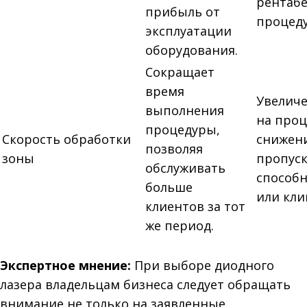
рентаб
прибыль от
процеду
эксплуатации
оборудования.
Сокращает
время
Увелич
выполнения
на проц
процедуры,
Скорость обработки
снижен
позволяя
зоны
пропус
обслуживать
способн
больше
или кли
клиентов за тот
же период.
Экспертное мнение:
При выборе диодного
лазера владельцам бизнеса следует обращать
внимание не только на заявленные