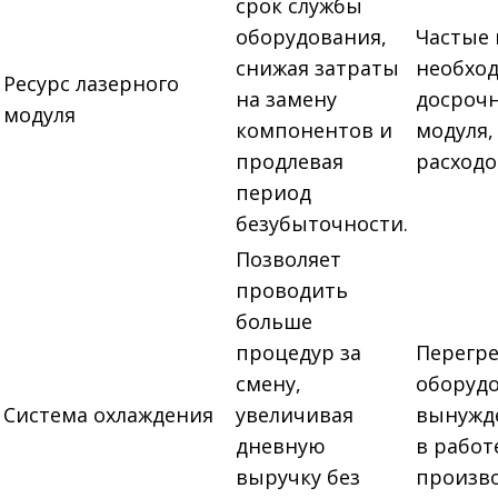
срок службы
оборудования,
Частые 
снижая затраты
необхо
Ресурс лазерного
на замену
досроч
модуля
компонентов и
модуля,
продлевая
расходо
период
безубыточности.
Позволяет
проводить
больше
процедур за
Перегр
смену,
оборудо
Система охлаждения
увеличивая
вынужд
дневную
в работ
выручку без
произво