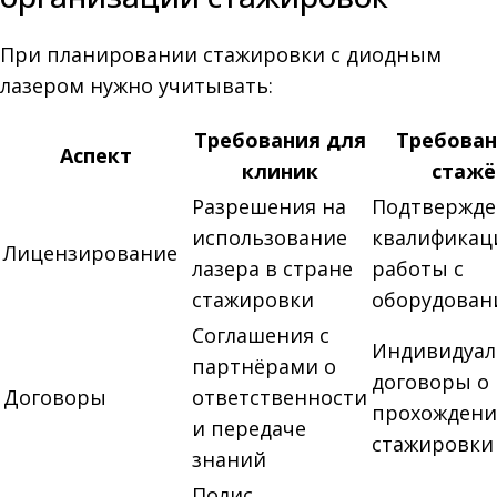
При планировании стажировки с диодным
лазером нужно учитывать:
Требования для
Требован
Аспект
клиник
стажё
Разрешения на
Подтвержде
использование
квалификац
Лицензирование
лазера в стране
работы с
стажировки
оборудован
Соглашения с
Индивидуа
партнёрами о
договоры о
Договоры
ответственности
прохожден
и передаче
стажировки
знаний
Полис