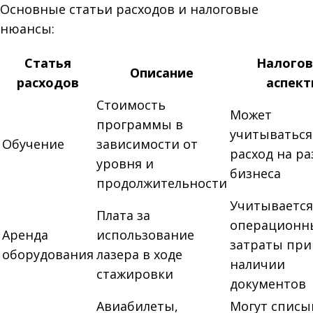
Основные статьи расходов и налоговые
нюансы:
Статья
Налого
Описание
расходов
аспек
Стоимость
Может
программы в
учитываться
Обучение
зависимости от
расход на р
уровня и
бизнеса
продолжительности
Учитывается
Плата за
операционн
Аренда
использование
затраты при
оборудования
лазера в ходе
наличии
стажировки
документов
Авиабилеты,
Могут списы