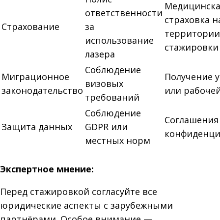
Медицинска
ответственности
страховка н
Страхование
за
территории
использование
стажировки
лазера
Соблюдение
Миграционное
Получение 
визовых
законодательство
или рабоче
требований
Соблюдение
Соглашения
Защита данных
GDPR или
конфиденци
местных норм
Экспертное мнение:
Перед стажировкой согласуйте все
юридические аспекты с зарубежными
партнёрами. Особое внимание —