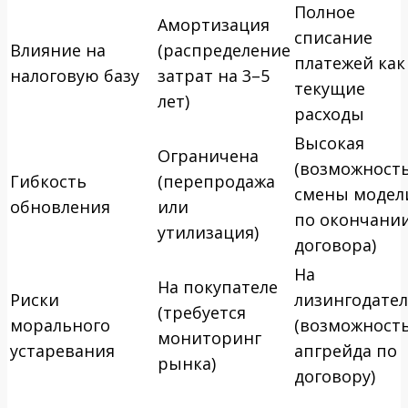
Полное
Амортизация
списание
Влияние на
(распределение
платежей как
налоговую базу
затрат на 3–5
текущие
лет)
расходы
Высокая
Ограничена
(возможност
Гибкость
(перепродажа
смены модел
обновления
или
по окончани
утилизация)
договора)
На
На покупателе
Риски
лизингодател
(требуется
морального
(возможност
мониторинг
устаревания
апгрейда по
рынка)
договору)