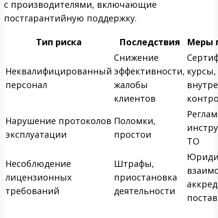
с производителями, включающие
постгарантийную поддержку.
Тип риска
Последствия
Меры 
Снижение
Серти
Неквалифицированный
эффективности,
курсы,
персонал
жалобы
внутр
клиентов
контр
Регла
Нарушение протоколов
Поломки,
инстру
эксплуатации
простои
ТО
Юридич
Несоблюдение
Штрафы,
взаимо
лицензионных
приостановка
аккре
требований
деятельности
поста