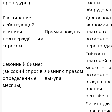
процедуры)
смены
оборудова
Расширение
Долгосроч
действующей
экономия 
клиники с
Прямая покупка
платежах,
подтверждённым
возможнос
спросом
перепрода
Гибкость
платежей в
Сезонный бизнес
межсезонье
(высокий спрос в
Лизинг с правом
возможнос
определённые
выкупа
выкупа пос
месяцы)
оценки
рентабель
Лизинг для
новых точе