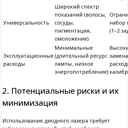
Широкий спектр
показаний (волосы,
Огран
Универсальность
сосуды,
набор 
пигментация,
(1–2 за
омоложение)
Минимальные
Высоки
Эксплуатационные
(длительный ресурс
замена
расходы
лампы, низкое
расход
энергопотребление)
калибр
2. Потенциальные риски и их
минимизация
Использование диодного лазера требует