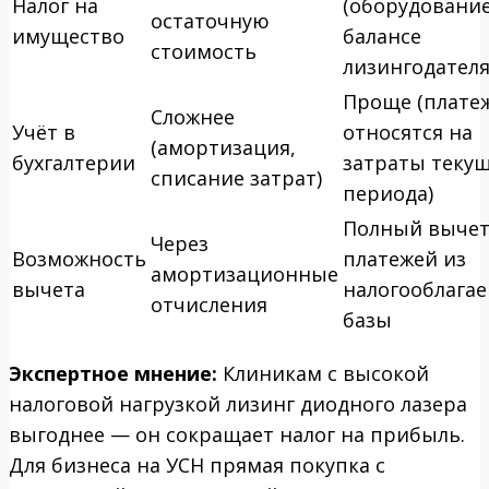
Налог на
(оборудование
остаточную
имущество
балансе
стоимость
лизингодателя
Проще (плате
Сложнее
Учёт в
относятся на
(амортизация,
бухгалтерии
затраты теку
списание затрат)
периода)
Полный выче
Через
Возможность
платежей из
амортизационные
вычета
налогооблага
отчисления
базы
Экспертное мнение:
Клиникам с высокой
налоговой нагрузкой лизинг диодного лазера
выгоднее — он сокращает налог на прибыль.
Для бизнеса на УСН прямая покупка с