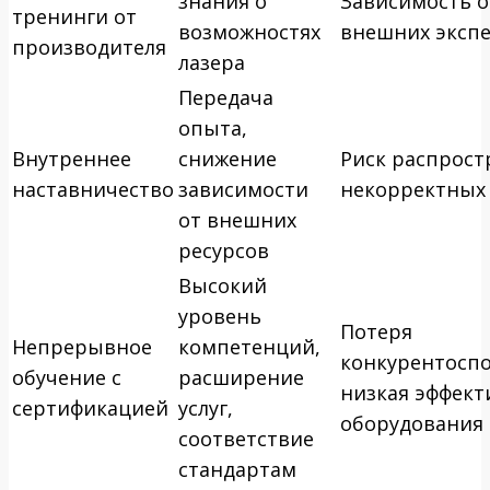
знания о
Зависимость о
тренинги от
возможностях
внешних эксп
производителя
лазера
Передача
опыта,
Внутреннее
снижение
Риск распрост
наставничество
зависимости
некорректных
от внешних
ресурсов
Высокий
уровень
Потеря
Непрерывное
компетенций,
конкурентоспо
обучение с
расширение
низкая эффект
сертификацией
услуг,
оборудования
соответствие
стандартам