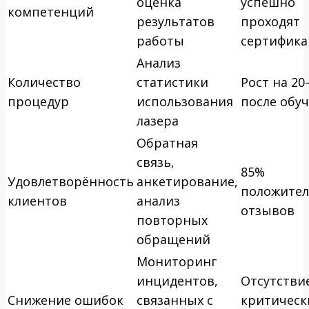
оценка
успешно
компетенций
результатов
проходят
работы
сертифик
Анализ
Количество
статистики
Рост на 20
процедур
использования
после обу
лазера
Обратная
связь,
85%
Удовлетворённость
анкетирование,
положите
клиентов
анализ
отзывов
повторных
обращений
Мониторинг
инцидентов,
Отсутстви
Снижение ошибок
связанных с
критическ