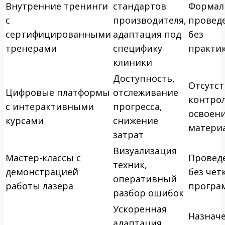
Внутренние тренинги
стандартов
Формал
с
производителя,
провед
сертифицированными
адаптация под
без
тренерами
специфику
практи
клиники
Доступность,
Отсутст
Цифровые платформы
отслеживание
контрол
с интерактивными
прогресса,
освоен
курсами
снижение
матери
затрат
Визуализация
Мастер-классы с
Провед
техник,
демонстрацией
без чёт
оперативный
работы лазера
програ
разбор ошибок
Ускоренная
Назнач
адаптация,