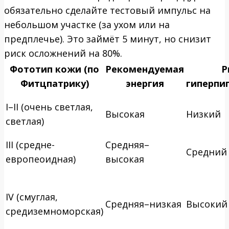
обязательно сделайте тестовый импульс на
небольшом участке (за ухом или на
предплечье). Это займёт 5 минут, но снизит
риск осложнений на 80%.
Фототип кожи (по
Рекомендуемая
Р
Фитцпатрику)
энергия
гиперпи
I–II (очень светлая,
Высокая
Низкий
светлая)
III (средне-
Средняя–
Средний
европеоидная)
высокая
IV (смуглая,
Средняя–низкая
Высокий
средиземноморская)