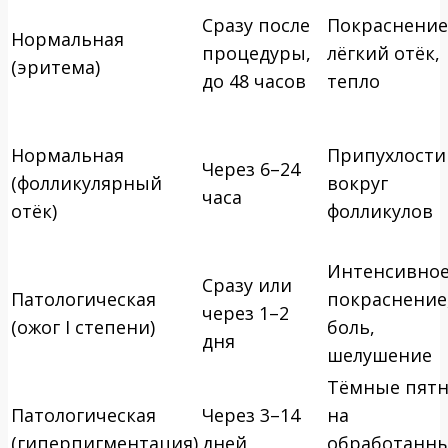
Сразу после
Покраснение
Нормальная
процедуры,
лёгкий отёк,
(эритема)
до 48 часов
тепло
Нормальная
Припухлости
Через 6–24
(фолликулярный
вокруг
часа
отёк)
фолликулов
Интенсивно
Сразу или
Патологическая
покраснение
через 1–2
(ожог I степени)
боль,
дня
шелушение
Тёмные пятн
Патологическая
Через 3–14
на
(гиперпигментация)
дней
обработанн