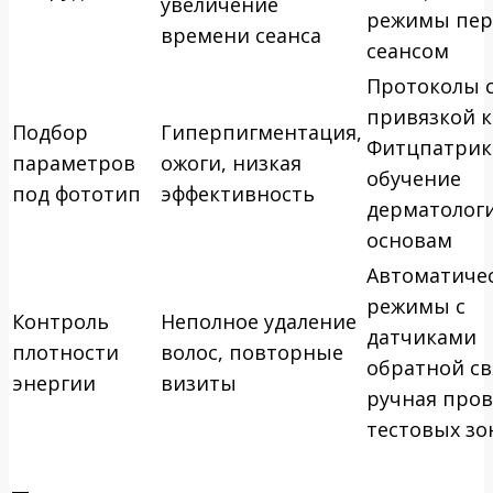
увеличение
режимы пер
времени сеанса
сеансом
Протоколы 
привязкой к
Подбор
Гиперпигментация,
Фитцпатрик
параметров
ожоги, низкая
обучение
под фототип
эффективность
дерматолог
основам
Автоматиче
режимы с
Контроль
Неполное удаление
датчиками
плотности
волос, повторные
обратной св
энергии
визиты
ручная пров
тестовых зо