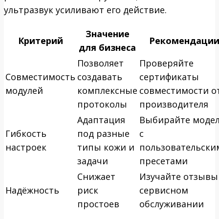
ультразвук усиливают его действие.
Значение
Критерий
Рекомендаци
для бизнеса
Позволяет
Проверяйте
Совместимость
создавать
сертификаты
модулей
комплексные
совместимости о
протоколы
производителя
Адаптация
Выбирайте моде
Гибкость
под разные
с
настроек
типы кожи и
пользовательски
задачи
пресетами
Снижает
Изучайте отзывы
Надёжность
риск
сервисном
простоев
обслуживании