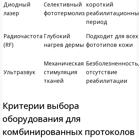
Диодный
Селективный
короткий
лазер
фототермолиз
реабилитационн
период
Радиочастота
Глубокий
Подходит для всех
(RF)
нагрев дермы
фототипов кожи
Механическая
Безболезненность
Ультразвук
стимуляция
отсутствие
тканей
реабилитации
Критерии выбора
оборудования для
комбинированных протоколов