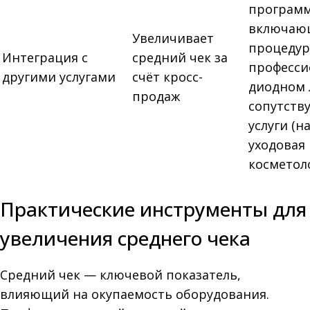
програм
включаю
Увеличивает
процедур
Интеграция с
средний чек за
професси
другими услугами
счёт кросс-
диодном 
продаж
сопутст
услуги (н
уходовая
косметол
Практические инструменты для
увеличения среднего чека
Средний чек — ключевой показатель,
влияющий на окупаемость оборудования.