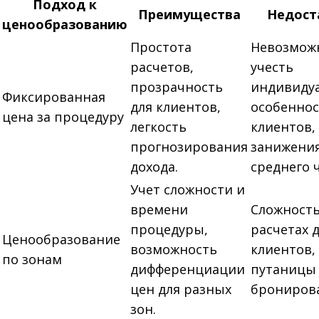
Подход к
Преимущества
Недост
ценообразованию
Простота
Невозмож
расчетов,
учесть
прозрачность
индивиду
Фиксированная
для клиентов,
особенно
цена за процедуру
легкость
клиентов,
прогнозирования
занижени
дохода.
среднего ч
Учет сложности и
времени
Сложность
процедуры,
расчетах 
Ценообразование
возможность
клиентов,
по зонам
дифференциации
путаницы
цен для разных
брониров
зон.