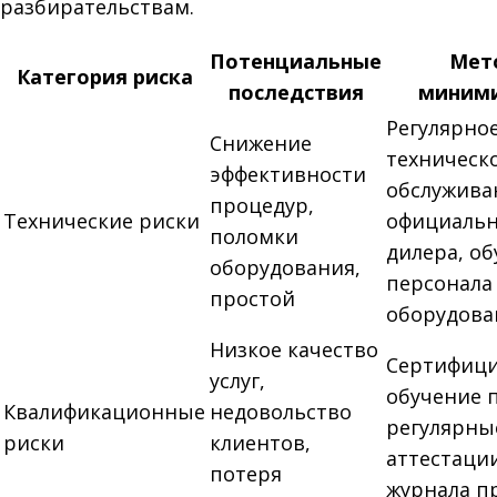
разбирательствам.
Потенциальные
Мет
Категория риска
последствия
миним
Регулярно
Снижение
техническ
эффективности
обслужива
процедур,
Технические риски
официальн
поломки
дилера, о
оборудования,
персонала 
простой
оборудов
Низкое качество
Сертифиц
услуг,
обучение 
Квалификационные
недовольство
регулярны
риски
клиентов,
аттестаци
потеря
журнала п