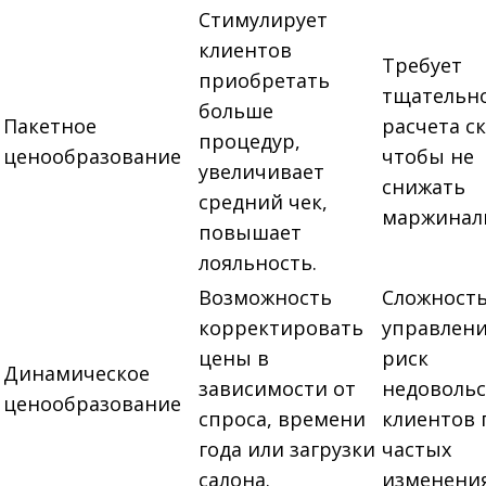
Стимулирует
клиентов
Требует
приобретать
тщательн
больше
Пакетное
расчета с
процедур,
ценообразование
чтобы не
увеличивает
снижать
средний чек,
маржинал
повышает
лояльность.
Возможность
Сложность
корректировать
управлени
цены в
риск
Динамическое
зависимости от
недовольс
ценообразование
спроса, времени
клиентов 
года или загрузки
частых
салона.
изменения