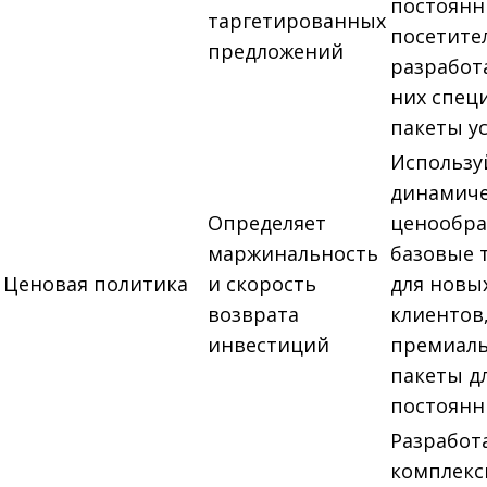
постоян
таргетированных
посетител
предложений
разработ
них спец
пакеты ус
Использу
динамиче
Определяет
ценообра
маржинальность
базовые 
Ценовая политика
и скорость
для новы
возврата
клиентов
инвестиций
премиал
пакеты д
постоянн
Разработ
комплек