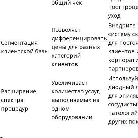
общий чек
постпроц
уход
Внедрите 
Позволяет
систему с
дифференцировать
Сегментация
для посто
цены для разных
клиентской базы
клиентов 
категорий
корпорат
клиентов
партнеро
Используй
Увеличивает
диодный л
Расширение
количество услуг,
для эпиля
спектра
выполняемых на
сосудисты
процедур
одном
патологий
оборудовании
других по