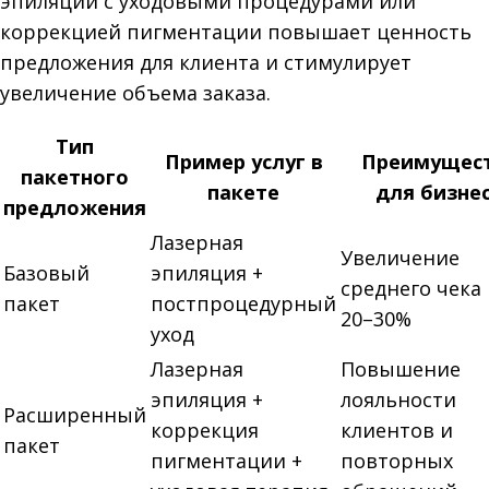
эпиляции с уходовыми процедурами или
коррекцией пигментации повышает ценность
предложения для клиента и стимулирует
увеличение объема заказа.
Тип
Пример услуг в
Преимущес
пакетного
пакете
для бизне
предложения
Лазерная
Увеличение
Базовый
эпиляция +
среднего чека
пакет
постпроцедурный
20–30%
уход
Лазерная
Повышение
эпиляция +
лояльности
Расширенный
коррекция
клиентов и
пакет
пигментации +
повторных