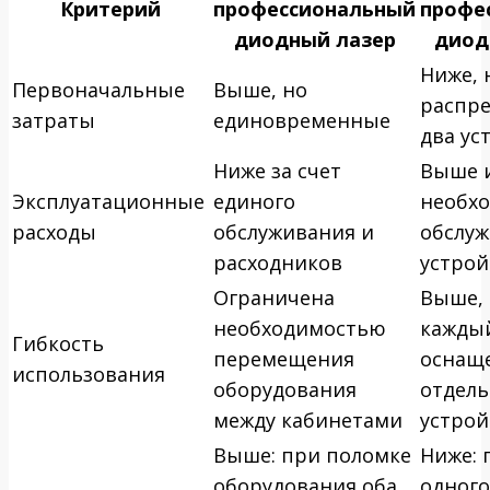
Критерий
профессиональный
профе
диодный лазер
диод
Ниже, 
Первоначальные
Выше, но
распре
затраты
единовременные
два ус
Ниже за счет
Выше и
Эксплуатационные
единого
необх
расходы
обслуживания и
обслуж
расходников
устрой
Ограничена
Выше, 
необходимостью
кажды
Гибкость
перемещения
оснащ
использования
оборудования
отдел
между кабинетами
устро
Выше: при поломке
Ниже: 
оборудования оба
одного