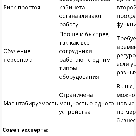
Риск простоя
кабинета
второй
останавливают
продо
работу
функц
Проще и быстрее,
Требуе
так как все
време
Обучение
сотрудники
ресурс
персонала
работают с одним
если у
типом
разны
оборудования
Выше, 
Ограничена
можно
Масштабируемость
мощностью одного
новые 
устройства
по мер
бизнес
Совет эксперта: