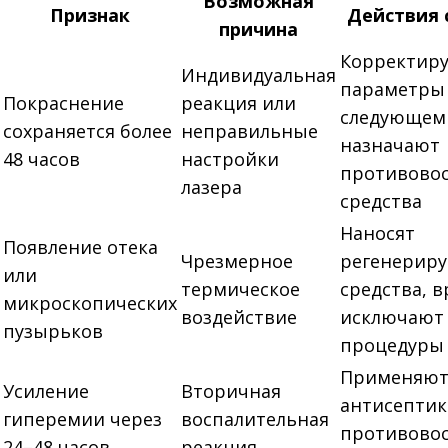
Возможная
Признак
Действия 
причина
Корректир
Индивидуальная
параметры
Покраснение
реакция или
следующем 
сохраняется более
неправильные
назначают
48 часов
настройки
противово
лазера
средства
Наносят
Появление отека
Чрезмерное
регенерир
или
термическое
средства, 
микроскопических
воздействие
исключают
пузырьков
процедуры
Применяю
Усиление
Вторичная
антисептик
гиперемии через
воспалительная
противово
24–48 часов
реакция