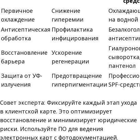
средс
Первичное
Снижение
Охлаждающ
охлаждение
гиперемии
на водной
Антисептическая
Профилактика
Безалкого
обработка
инфицирования
антисепти
Гиалуроно
Восстановление
Ускорение
сыворотка
барьера
регенерации
пантенол
Защита от УФ-
Предотвращение
Профессио
излучения
гиперпигментации
SPF-средст
Совет эксперта: Фиксируйте каждый этап ухода
в клиентской карте. Это оптимизирует
восстановление и минимизирует юридические
риски. Используйте ПО для ведения
электронных карт с фотодокументацией.