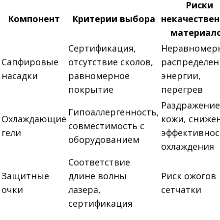
Риски
Компонент
Критерии выбора
некачестве
материал
Сертификация,
Неравномер
Сапфировые
отсутствие сколов,
распределен
насадки
равномерное
энергии,
покрытие
перегрев
Раздражение
Гипоаллергенность,
Охлаждающие
кожи, сниже
совместимость с
гели
эффективнос
оборудованием
охлаждения
Соответствие
Защитные
длине волны
Риск ожогов
очки
лазера,
сетчатки
сертификация