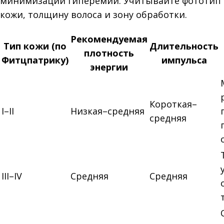
минимизации гиперемии. Учитывайте фототип
кожи, толщину волоса и зону обработки.
Рекомендуемая
Тип кожи (по
Длительность
плотность
Фитцпатрику)
импульса
энергии
Короткая–
I–II
Низкая–средняя
средняя
III–IV
Средняя
Средняя