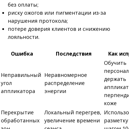
без оплаты;
риску ожогов или пигментации из-за
нарушения протокола;
потере доверия клиентов и снижению
лояльности.
Ошибка
Последствия
Как ис
Обучить
персонал
Неправильный
Неравномерное
держать
угол
распределение
апплика
аппликатора
энергии
перпенд
коже
Перекрытие
Локальный перегрев,
Использо
обработанных
увеличение времени
разметку 
зон
сеанса
шагом 10