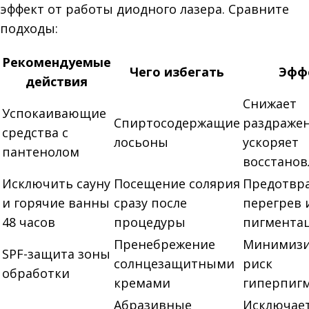
эффект от работы диодного лазера. Сравните
подходы:
Рекомендуемые
Чего избегать
Эфф
действия
Снижает
Успокаивающие
Спиртосодержащие
раздражен
средства с
лосьоны
ускоряет
пантенолом
восстанов
Исключить сауну
Посещение солярия
Предотвр
и горячие ванны
сразу после
перегрев 
48 часов
процедуры
пигмента
Пренебрежение
Минимизи
SPF-защита зоны
солнцезащитными
риск
обработки
кремами
гиперпиг
Абразивные
Исключае