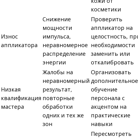
кожи от
косметики
Снижение
Проверить
мощности
аппликатор на
Износ
импульса,
целостность, пр
аппликатора
неравномерное
необходимости
распределение
заменить или
энергии
откалибровать
Жалобы на
Организовать
неравномерный
дополнительное
Низкая
результат,
обучение
квалификация
повторные
персонала с
мастера
обработки
акцентом на
одних и тех же
практические
зон
навыки
Пересмотреть