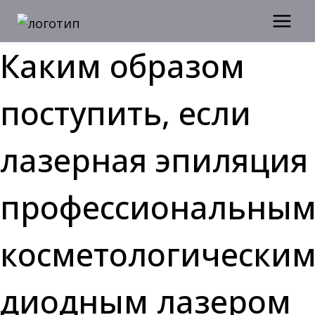
Перейти
к
содержимому
Каким образом
поступить, если
лазерная эпиляция
профессиональны
косметологически
диодным лазером