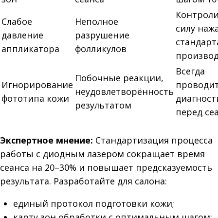
Контрол
Слабое
Неполное
силу наж
давление
разрушение
стандарт
аппликатора
фолликулов
производ
Всегда
Побочные реакции,
Игнорирование
проводи
неудовлетворённость
фототипа кожи
диагност
результатом
перед се
Экспертное мнение:
Стандартизация процесса
работы с диодным лазером сокращает время
сеанса на 20–30% и повышает предсказуемость
результата. Разработайте для салона:
единый протокол подготовки кожи;
карту зон обработки с оптимальным шагом;