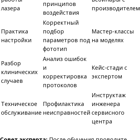
принципов
лазера
производителем
воздействия
Корректный
Практика
подбор
Мастер-классы
настройки
параметров под
на моделях
фототип
Анализ ошибок
Разбор
и
Кейс-стади с
клинических
корректировка
экспертом
случаев
протоколов
Инструктаж
Техническое
Профилактика
инженера
обслуживание
неисправностей
сервисного
центра
Совет эксперта:
После обучения проводите