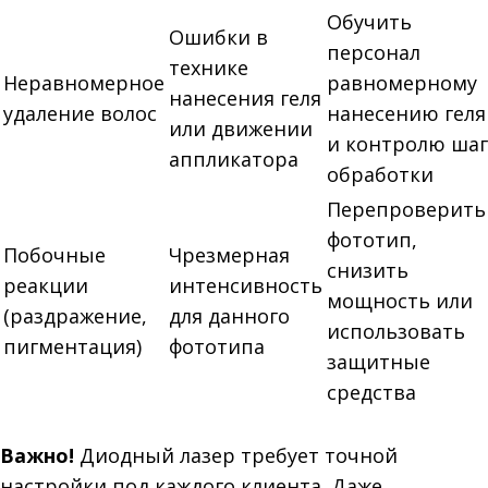
Обучить
Ошибки в
персонал
технике
Неравномерное
равномерному
нанесения геля
удаление волос
нанесению геля
или движении
и контролю шаг
аппликатора
обработки
Перепроверить
фототип,
Побочные
Чрезмерная
снизить
реакции
интенсивность
мощность или
(раздражение,
для данного
использовать
пигментация)
фототипа
защитные
средства
Важно!
Диодный лазер требует точной
настройки под каждого клиента. Даже