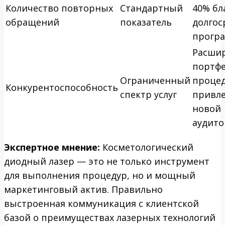
Количество повторных
Стандартный
40% бл
обращений
показатель
долго
прогр
Расши
портф
Ограниченный
процед
Конкурентоспособность
спектр услуг
привл
новой
аудит
Экспертное мнение:
Косметологический
диодный лазер — это не только инструмент
для выполнения процедур, но и мощный
маркетинговый актив. Правильно
выстроенная коммуникация с клиентской
базой о преимуществах лазерных технологий