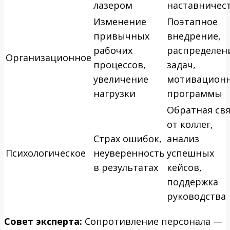
лазером
наставничес
Изменение
Поэтапное
привычных
внедрение,
рабочих
распределен
Организационное
процессов,
задач,
увеличение
мотивацион
нагрузки
программы
Обратная св
от коллег,
Страх ошибок,
анализ
Психологическое
неуверенность
успешных
в результатах
кейсов,
поддержка
руководства
Совет эксперта:
Сопротивление персонала —