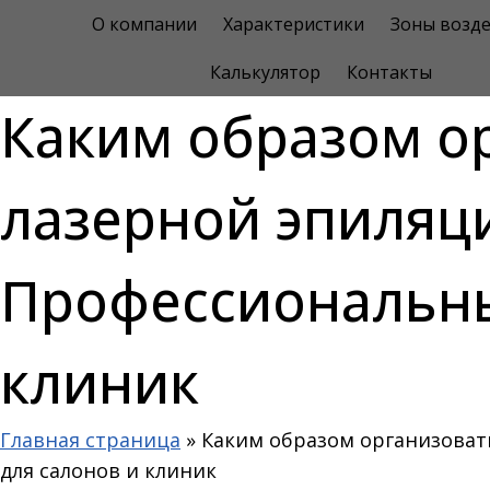
Перейти
О компании
Характеристики
Зоны возде
к
Калькулятор
Контакты
содержимому
Каким образом ор
лазерной эпиляц
Профессиональны
клиник
Главная страница
»
Каким образом организоват
для салонов и клиник