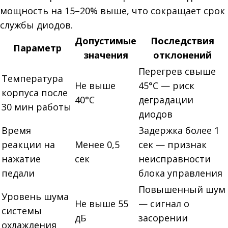
мощность на 15–20% выше, что сокращает срок
службы диодов.
Допустимые
Последствия
Параметр
значения
отклонений
Перегрев свыше
Температура
Не выше
45°C — риск
корпуса после
40°C
деградации
30 мин работы
диодов
Время
Задержка более 1
реакции на
Менее 0,5
сек — признак
нажатие
сек
неисправности
педали
блока управления
Повышенный шум
Уровень шума
Не выше 55
— сигнал о
системы
дБ
засорении
охлаждения