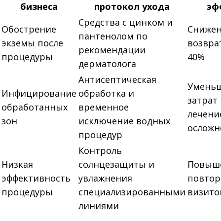
бизнеса
протокол ухода
эф
Средства с цинком и
Обострение
Сниже
пантенолом по
экземы после
возвра
рекомендации
процедуры
40%
дерматолога
Антисептическая
Умень
Инфицирование
обработка и
затрат
обработанных
временное
лечени
зон
исключение водных
осложн
процедур
Контроль
Низкая
солнцезащиты и
Повыш
эффективность
увлажнения
повто
процедуры
специализированными
визито
линиями