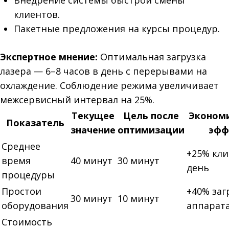
Внедрение системы быстрой смены
клиентов.
Пакетные предложения на курсы процедур.
Экспертное мнение:
Оптимальная загрузка
лазера — 6–8 часов в день с перерывами на
охлаждение. Соблюдение режима увеличивает
межсервисный интервал на 25%.
Текущее
Цель после
Эконом
Показатель
значение
оптимизации
эфф
Среднее
+25% кли
время
40 минут
30 минут
день
процедуры
Простои
+40% заг
30 минут
10 минут
оборудования
аппарат
Стоимость