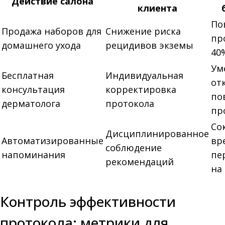
Действие салона
клиента
По
Продажа наборов для
Снижение риска
пр
домашнего ухода
рецидивов экземы
40
Ум
Бесплатная
Индивидуальная
от
консультация
корректировка
по
дерматолога
протокола
пр
Со
Дисциплинированное
Автоматизированные
вр
соблюдение
напоминания
пе
рекомендаций
на
Контроль эффективности
протокола: метрики для