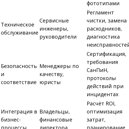
фототипами
Регламент
Сервисные
чистки, замена
Техническое
инженеры,
расходников,
обслуживание
руководители
диагностика
неисправносте
Сертификация,
требования
Безопасность
Менеджеры по
СанПиН,
и
качеству,
протоколы
соответствие
юристы
действий при
инцидентах
Расчёт ROI,
Интеграция в
Владельцы,
оптимизация
бизнес-
финансовые
затрат,
процессы
директора
планирование