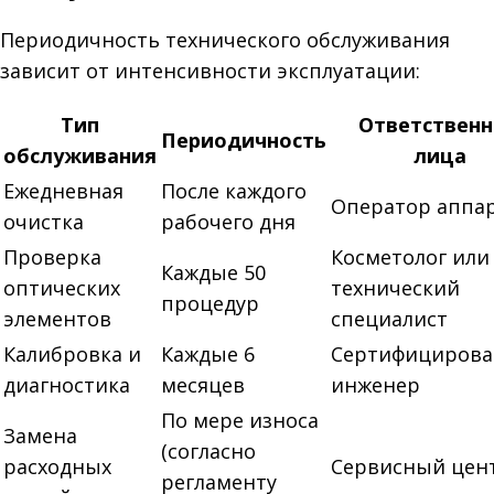
Периодичность технического обслуживания
зависит от интенсивности эксплуатации:
Тип
Ответствен
Периодичность
обслуживания
лица
Ежедневная
После каждого
Оператор аппа
очистка
рабочего дня
Проверка
Косметолог или
Каждые 50
оптических
технический
процедур
элементов
специалист
Калибровка и
Каждые 6
Сертифициров
диагностика
месяцев
инженер
По мере износа
Замена
(согласно
расходных
Сервисный цен
регламенту