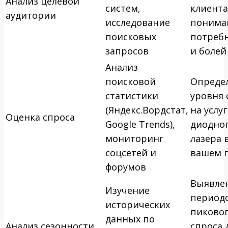
Анализ целевой
систем,
клиента
аудитории
исследование
понима
поисковых
потреб
запросов
и болей
Анализ
поисковой
Опреде
статистики
уровня 
(Яндекс.Вордстат,
на услу
Оценка спроса
Google Trends),
диодно
мониторинг
лазера 
соцсетей и
вашем 
форумов
Выявле
Изучение
период
исторических
пиково
данных по
Анализ сезонности
спроса 