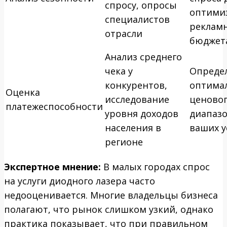
спросу, опросы
оптими
специалистов
реклам
отрасли
бюджет
Анализ среднего
чека у
Опреде
конкурентов,
оптима
Оценка
исследование
ценово
платежеспособности
уровня доходов
диапазо
населения в
ваших у
регионе
Экспертное мнение:
В малых городах спрос
на услуги диодного лазера часто
недооценивается. Многие владельцы бизнеса
полагают, что рынок слишком узкий, однако
практика показывает, что при правильном