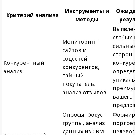
Инструменты и
Ожид
Критерий анализа
методы
резу
Выявле
слабых 
Мониторинг
сильны
сайтов и
сторон
соцсетей
Конкурентный
конкуре
конкурентов,
анализ
опреде
тайный
уникал
покупатель,
преиму
анализ отзывов
вашего
предло
Опросы, фокус-
Формир
группы, анализ
портре
данных из CRM-
целевог