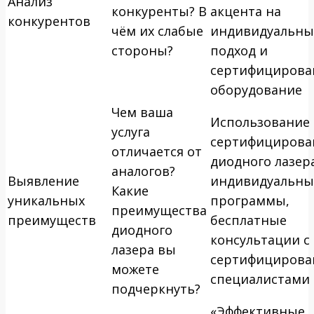
Анализ
конкуренты? В
акцента на
конкурентов
чём их слабые
индивидуальн
стороны?
подход и
сертифицирова
оборудование
Чем ваша
Использование
услуга
сертифицирова
отличается от
диодного лазер
аналогов?
Выявление
индивидуальны
Какие
уникальных
программы,
преимущества
преимуществ
бесплатные
диодного
консультации с
лазера вы
сертифициров
можете
специалистами
подчеркнуть?
«Эффективные