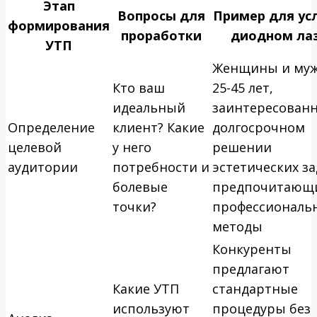
Этап
Вопросы для
Пример для усл
формирования
проработки
диодном ла
УТП
Женщины и му
Кто ваш
25-45 лет,
идеальный
заинтересован
Определение
клиент? Какие
долгосрочном
целевой
у него
решении
аудитории
потребности и
эстетических за
болевые
предпочитающ
точки?
профессиональ
методы
Конкуренты
предлагают
Какие УТП
стандартные
используют
процедуры без