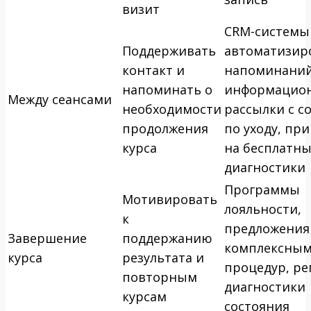
визит
CRM-системы
Поддерживать
автоматизир
контакт и
напоминаний
напоминать о
информацио
Между сеансами
необходимости
рассылки с с
продолжения
по уходу, пр
курса
на бесплатн
диагностики
Программы
Мотивировать
лояльности,
к
предложения
Завершение
поддержанию
комплексным
курса
результата и
процедур, ре
повторным
диагностики
курсам
состояния