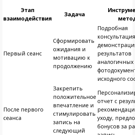
Этап
Инструме
Задача
взаимодействия
мето
Подробная
консультация
Сформировать
демонстраци
ожидания и
Первый сеанс
результатов
мотивацию к
аналогичных 
продолжению
фотодокумен
исходного со
Закрепить
Персонализи
положительное
отчет с резу
впечатление и
После первого
рекомендаци
стимулировать
сеанса
уходу, предл
запись на
бонусов за 
следующий
запись