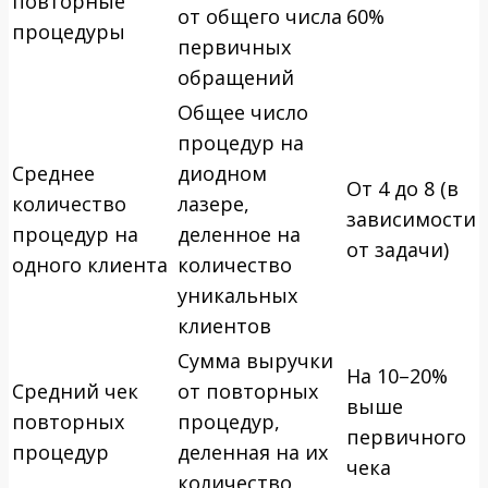
повторные
от общего числа
60%
процедуры
первичных
обращений
Общее число
процедур на
Среднее
диодном
От 4 до 8 (в
количество
лазере,
зависимости
процедур на
деленное на
от задачи)
одного клиента
количество
уникальных
клиентов
Сумма выручки
На 10–20%
Средний чек
от повторных
выше
повторных
процедур,
первичного
процедур
деленная на их
чека
количество