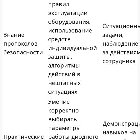
правил
эксплуатации
оборудования,
Ситуационн
использование
Знание
задачи,
средств
протоколов
наблюдение
индивидуальной
безопасности
за действия
защиты,
сотрудника
алгоритмы
действий в
нештатных
ситуациях
Умение
корректно
выбирать
Демонстрац
параметры
навыков на
Практические
работы диодного