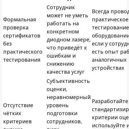
Сотрудник
Всегда прово
может не уметь
Формальная
практическое
работать на
проверка
тестирование
конкретном
сертификатов
оборудовании
диодном лазере,
без
если у сотруд
что приведёт к
практического
есть опыт ра
ошибкам и
тестирования
аналогичных
снижению
устройствах
качества услуг
Субъективность
оценки,
неравномерный
Разработайте
Отсутствие
уровень
стандартизи
чётких
подготовки
критерии оце
критериев
сотрудников,
используйте и