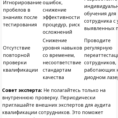
Игнорирование
ошибок,
индивидуаль
пробелов в
снижение
обучения для
знаниях после
эффективности
сотрудника с
тестирования
процедур, риск
выявленных 
осложнений
Снижение
Проводите
Отсутствие
уровня навыков
регулярную
повторной
со временем,
переаттеста
проверки
несоответствие
сотрудников,
квалификации
стандартам
работающих 
качества
диодном лазе
Совет эксперта:
Не полагайтесь только на
внутреннюю проверку. Периодически
приглашайте внешних экспертов для аудита
квалификации сотрудников. Это поможет