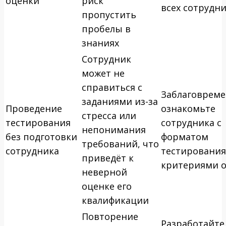
оценки
риск
всех сотрудн
пропустить
пробелы в
знаниях
Сотрудник
может не
справиться с
Заблаговрем
заданиями из-за
Проведение
ознакомьте
стресса или
тестирования
сотрудника с
непонимания
без подготовки
форматом
требований, что
сотрудника
тестирования
приведёт к
критериями 
неверной
оценке его
квалификации
Повторение
Разработайте