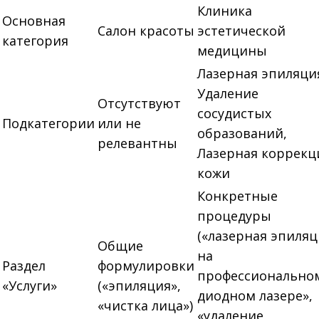
Клиника
Основная
Салон красоты
эстетической
категория
медицины
Лазерная эпиляци
Удаление
Отсутствуют
сосудистых
Подкатегории
или не
образований,
релевантны
Лазерная коррекц
кожи
Конкретные
процедуры
(«лазерная эпиляц
Общие
на
Раздел
формулировки
профессионально
«Услуги»
(«эпиляция»,
диодном лазере»,
«чистка лица»)
«удаление