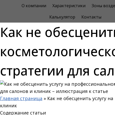
Перейти
О компании
Характеристики
Зоны возде
к
Калькулятор
Контакты
содержимому
Как не обесценит
косметологическ
стратегии для са
Главная страница
»
Как не обесценить услугу н
клиник
Содержание статьи