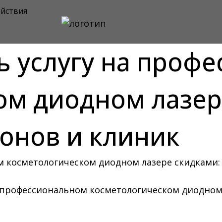
йствия
ь услугу на проф
ом диодном лазер
лонов и клиник
а профессиональном косметологическом диодном 