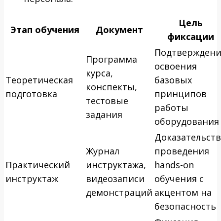
Цель
Этап обучения
Документ
фиксации
Подтверждени
Программа
освоения
курса,
Теоретическая
базовых
конспекты,
подготовка
принципов
тестовые
работы
задания
оборудования
Доказательст
Журнал
проведения
Практический
инструктажа,
hands-on
инструктаж
видеозаписи
обучения с
демонстраций
акцентом на
безопасность