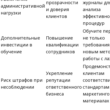
прозрачности
журналы дл
административной
и доверия
анализа
нагрузки
клиентов
эффективно
процедур
Обучите пе
Дополнительные
Повышение
не только
инвестиции в
квалификации
требования
обучение
сотрудников
новым мет
работы с л
Продемонс
Укрепление
клиентам
Риск штрафов при
репутации
соответств
несоблюдении
ответственного
стандартам
бизнеса
маркетинго
материалах