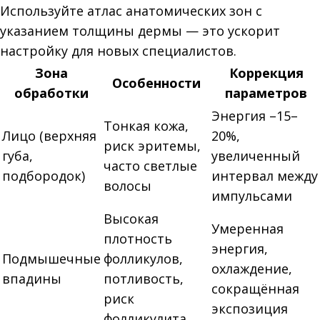
Используйте атлас анатомических зон с
указанием толщины дермы — это ускорит
настройку для новых специалистов.
Зона
Коррекция
Особенности
обработки
параметров
Энергия –15–
Тонкая кожа,
Лицо (верхняя
20%,
риск эритемы,
губа,
увеличенный
часто светлые
подбородок)
интервал между
волосы
импульсами
Высокая
Умеренная
плотность
энергия,
Подмышечные
фолликулов,
охлаждение,
впадины
потливость,
сокращённая
риск
экспозиция
фолликулита