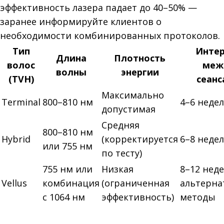
эффективность лазера падает до 40–50% —
заранее информируйте клиентов о
необходимости комбинированных протоколов.
Тип
Инте
Длина
Плотность
волос
меж
волны
энергии
(TVH)
сеан
Максимально
Terminal
800–810 нм
4–6 неде
допустимая
Средняя
800–810 нм
Hybrid
(корректируется
6–8 неде
или 755 нм
по тесту)
755 нм или
Низкая
8–12 нед
Vellus
комбинация
(ограниченная
альтерн
с 1064 нм
эффективность)
методы