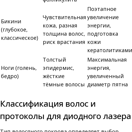
Поэтапное
Чувствительная
увеличение
Бикини
кожа, разная
энергии,
(глубокое,
толщина волос,
подготовка
классическое)
риск врастания
кожи
кератолитикам
Толстый
Максимальная
Ноги (голень,
эпидермис,
энергия,
бедро)
жёсткие
увеличенный
тёмные волосы
диаметр пятна
Классификация волос и
протоколы для диодного лазера
Тип волосяного покрова определяет выбор