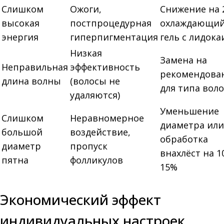
Слишком
Ожоги,
Снижение на 
высокая
постпроцедурная
охлаждающи
энергия
гиперпигментация
гель с лидок
Низкая
Замена на
Неправильная
эффективность
рекомендова
длина волны
(волосы не
для типа воло
удаляются)
Уменьшение
Слишком
Неравномерное
диаметра или
большой
воздействие,
обработка
диаметр
пропуск
внахлёст на 1
пятна
фолликулов
15%
Экономический эффект
индивидуальных настроек