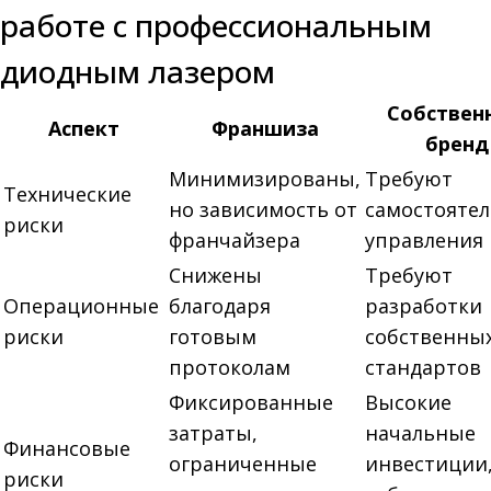
работе с профессиональным
диодным лазером
Собствен
Аспект
Франшиза
бренд
Минимизированы,
Требуют
Технические
но зависимость от
самостоятел
риски
франчайзера
управления
Снижены
Требуют
Операционные
благодаря
разработки
риски
готовым
собственны
протоколам
стандартов
Фиксированные
Высокие
затраты,
начальные
Финансовые
ограниченные
инвестиции,
риски