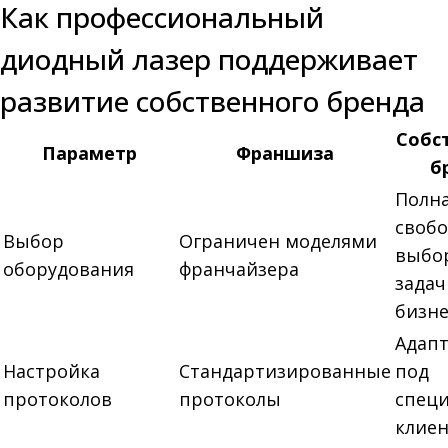
Как профессиональный
диодный лазер поддерживает
развитие собственного бренда
Собс
Параметр
Франшиза
б
Полн
свобо
Выбор
Ограничен моделями
выбо
оборудования
франчайзера
задач
бизне
Адап
Настройка
Стандартизированные
под
протоколов
протоколы
спец
клие