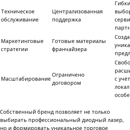
Гибк
Техническое
Централизованная
выбо
обслуживание
поддержка
серв
парт
Созд
Маркетинговые
Готовые материалы
уник
стратегии
франчайзера
пред
Своб
расш
Ограничено
Масштабирование
с учё
договором
лока
особ
Собственный бренд позволяет не только
выбирать профессиональный диодный лазер,
но и формировать уникальное торговое