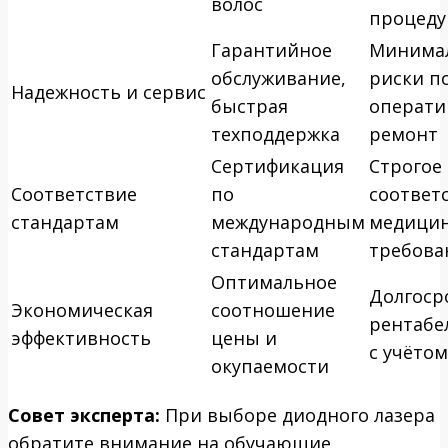
волос
процеду
Гарантийное
Минима
обслуживание,
риски п
Надежность и сервис
быстрая
операт
техподдержка
ремонт
Сертификация
Строгое
Соответствие
по
соответ
стандартам
международным
медици
стандартам
требова
Оптимальное
Долгоср
Экономическая
соотношение
рентабе
эффективность
цены и
с учётом
окупаемости
Совет эксперта:
При выборе диодного лазера
обратите внимание на обучающие