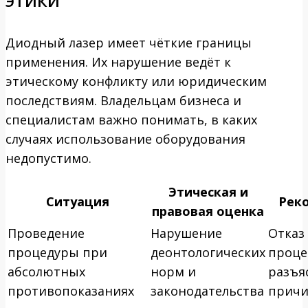
Диодный лазер имеет чёткие границы
применения. Их нарушение ведёт к
этическому конфликту или юридическим
последствиям. Владельцам бизнеса и
специалистам важно понимать, в каких
случаях использование оборудования
недопустимо.
Этическая и
Ситуация
Рек
правовая оценка
Проведение
Нарушение
Отказ
процедуры при
деонтологических
проце
абсолютных
норм и
разъя
противопоказаниях
законодательства
прич