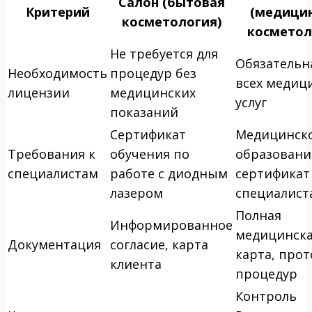
Салон (бытовая
Критерий
(медици
косметология)
косметол
Не требуется для
Обязательн
Необходимость
процедур без
всех медиц
лицензии
медицинских
услуг
показаний
Сертификат
Медицинск
Требования к
обучения по
образовани
специалистам
работе с диодным
сертификат
лазером
специалист
Полная
Информированное
медицинск
Документация
согласие, карта
карта, про
клиента
процедур
Контроль