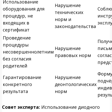
Использование
Нарушение
оборудования для
Соблю
технических
процедур, не
инстр
норм и
входящих в
экспл
законодательства
сертификат
Проведение
Получ
процедуры
Нарушение
письм
несовершеннолетним
правовых норм
согла
без согласия
предс
родителей
Форму
Гарантирование
Нарушение
подч
конкретного
деонтологических
индив
результата
норм
резул
Совет эксперта:
Использование диодного