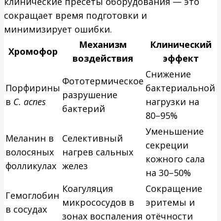
клинические пресеты оборудования — это
сокращает время подготовки и
минимизирует ошибки.
Механизм
Клинический
Хромофор
воздействия
эффект
Снижение
Фототермическое
Порфирины
бактериальной
разрушение
в
C. acnes
нагрузки на
бактерий
80–95%
Уменьшение
Меланин в
Селективный
секреции
волосяных
нагрев сальных
кожного сала
фолликулах
желез
на 30–50%
Коагуляция
Сокращение
Гемоглобин
микрососудов в
эритемы и
в сосудах
зонах воспаления
отёчности