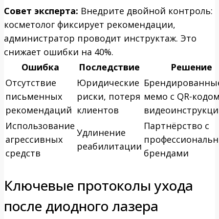
Совет эксперта:
Внедрите двойной контроль:
косметолог фиксирует рекомендации,
администратор проводит инструктаж. Это
снижает ошибки на 40%.
Ошибка
Последствие
Решение
Отсутствие
Юридические
Брендированны
письменных
риски, потеря
мемо с QR-кодом
рекомендаций
клиентов
видеоинструкц
Использование
Партнёрство с
Удлинение
агрессивных
профессиональ
реабилитации
средств
брендами
Ключевые протоколы ухода
после диодного лазера