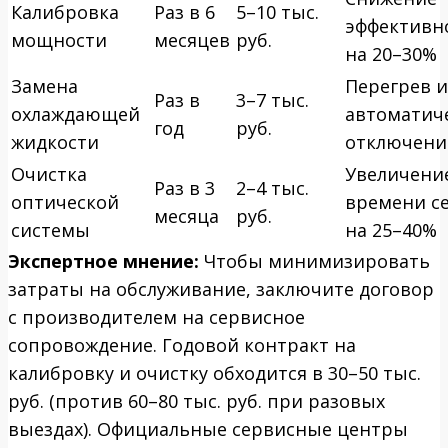
Калибровка
Раз в 6
5–10 тыс.
эффективн
мощности
месяцев
руб.
на 20–30%
Замена
Перегрев и
Раз в
3–7 тыс.
охлаждающей
автоматич
год
руб.
жидкости
отключени
Очистка
Увеличени
Раз в 3
2–4 тыс.
оптической
времени с
месяца
руб.
системы
на 25–40%
Экспертное мнение:
Чтобы минимизировать
затраты на обслуживание, заключите договор
с производителем на сервисное
сопровождение. Годовой контракт на
калибровку и очистку обходится в 30–50 тыс.
руб. (против 60–80 тыс. руб. при разовых
выездах). Официальные сервисные центры